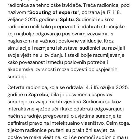
radionica za tehnološke izviđače. Treća radionica, pod
nazivom “
Scouting of experts
“, održana je 17. i 18.
veljače 2025. godine u
Splitu
. Sudionici su kroz
radionicu učili kako prepoznati i odabrati stručnjake
koji najbolje odgovaraju poslovnim izazovima, s
naglaskom na važnost poslovne validacije. Kroz
simulacije i razmjenu iskustava, sudionici su razvijali
svoje vještine u izviđanju i stekli bolje razumijevanje
kako povezanost između poslovnih potreba i
akademske izvrsnosti može dovesti do uspješnih
suradnji.
Četvrta radionica, koja se održala 14. i 15. ožujka 2025.
godine u
Zagrebu
, bila je posvećena uspostavi
suradnje i razvoju mekih vještina. Sudionici su kroz
interaktivne vježbe učili kako odabrati odgovarajući
način suradnje, pregovarati o uvjetima suradnje te
definirati pravo na intelektualno vlasništvo. Osim toga,
tijekom radionice pruženi su praktični savjeti za
poslovne meke vještine, koji će pomoći sudionicima u