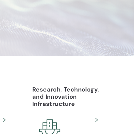
Research, Technology,
Pre
and Innovation
Digi
Infrastructure
Sup