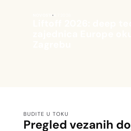
NOVOSTI
•
6.7.2026.
Liftoff 2026: deep te
zajednica Europe oku
Zagrebu
BUDITE U TOKU
Pregled vezanih d