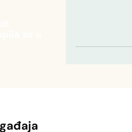
ch
pila se u
ogađaja