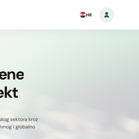
HR
lene
ekt
jskog sektora kroz
tivnog i globalno