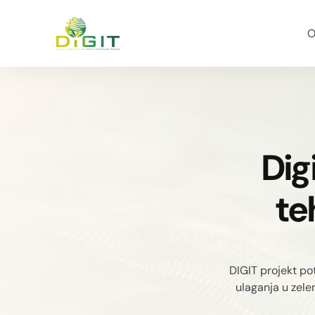
O
Dig
te
DIGIT projekt pot
ulaganja u zelen