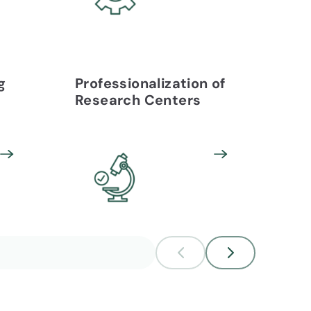
g
Professionalization of
Tech
Research Centers
Fun