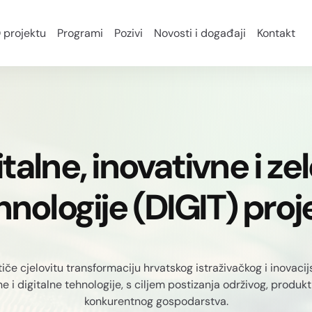
 projektu
Programi
Pozivi
Novosti i događaji
Kontakt
italne, inovativne i ze
hnologije (DIGIT) proj
iče cjelovitu transformaciju hrvatskog istraživačkog i inovaci
e i digitalne tehnologije, s ciljem postizanja održivog, produk
konkurentnog gospodarstva.